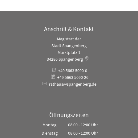
Anschrift & Kontakt
Magistrat der
Stadt Spangenberg
Marktplatz 1
34286
Spangenberg
+49 5663 5090-0
+49 5663 5090-26
rathaus@spangenberg.de
Öffnungszeiten
Montag
08:00
-
12:00
Uhr
Von 08:00 bis 12:00 Uhr
Dienstag
08:00
-
12:00
Uhr