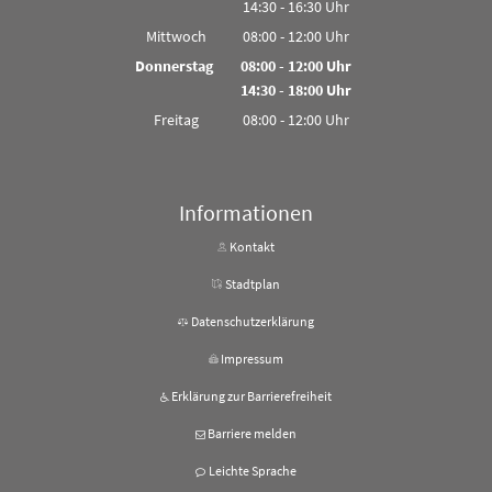
14:30
-
16:30
Von 08:00 bis 12:00 Uhr
Uhr
Von 14:30 bis 16:30 Uhr
Mittwoch
08:00
-
12:00
Uhr
Von 08:00 bis 12:00 Uhr
Donnerstag
08:00
-
12:00
Uhr
14:30
-
18:00
Von 08:00 bis 12:00 Uhr
Uhr
Von 14:30 bis 18:00 Uhr
Freitag
08:00
-
12:00
Uhr
Von 08:00 bis 12:00 Uhr
Informationen
Kontakt
Stadtplan
Datenschutzerklärung
Impressum
Erklärung zur Barrierefreiheit
Barriere melden
Leichte Sprache