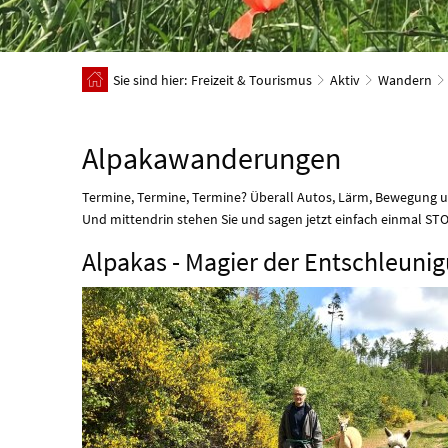
Sie sind hier:
Freizeit & Tourismus
Aktiv
Wandern
"Tier
Alpakawanderungen
mit
Termine, Termine, Termine? Überall Autos, Lärm, Bewegung 
Und mittendrin stehen Sie und sagen jetzt einfach einmal ST
mir"
Alpakas - Magier der Entschleuni
-
Alpakawanderungen