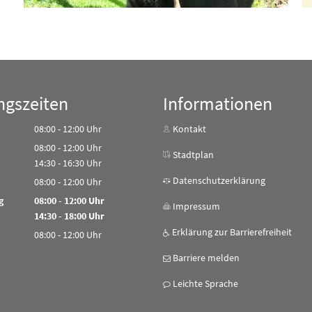
ngszeiten
Informationen
08:00
-
12:00
Uhr
Kontakt
Von 08:00 bis 12:00 Uhr
08:00
-
12:00
Uhr
Stadtplan
Von 08:00 bis 12:00 Uhr
14:30
-
16:30
Uhr
Von 14:30 bis 16:30 Uhr
Datenschutzerklärung
08:00
-
12:00
Uhr
Von 08:00 bis 12:00 Uhr
g
08:00
-
12:00
Uhr
Impressum
Von 08:00 bis 12:00 Uhr
14:30
-
18:00
Uhr
Von 14:30 bis 18:00 Uhr
Erklärung zur Barrierefreiheit
08:00
-
12:00
Uhr
Von 08:00 bis 12:00 Uhr
Barriere melden
Leichte Sprache