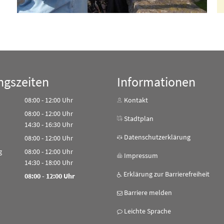
ngszeiten
Informationen
08:00
-
12:00
Uhr
Kontakt
Von 08:00 bis 12:00 Uhr
08:00
-
12:00
Uhr
Stadtplan
Von 08:00 bis 12:00 Uhr
14:30
-
16:30
Uhr
Von 14:30 bis 16:30 Uhr
Datenschutzerklärung
08:00
-
12:00
Uhr
Von 08:00 bis 12:00 Uhr
g
08:00
-
12:00
Uhr
Impressum
Von 08:00 bis 12:00 Uhr
14:30
-
18:00
Uhr
Von 14:30 bis 18:00 Uhr
Erklärung zur Barrierefreiheit
08:00
-
12:00
Uhr
Von 08:00 bis 12:00 Uhr
Barriere melden
Leichte Sprache