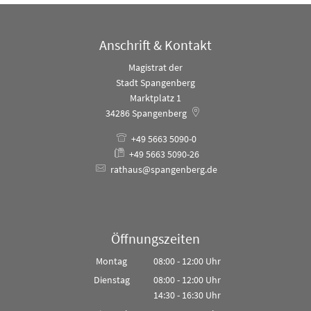
Anschrift & Kontakt
Magistrat der
Stadt Spangenberg
Marktplatz 1
34286
Spangenberg
+49 5663 5090-0
+49 5663 5090-26
rathaus@spangenberg.de
Öffnungszeiten
Montag
08:00
-
12:00
Uhr
Von 08:00 bis 12:00 Uhr
Dienstag
08:00
-
12:00
Uhr
14:30
-
16:30
Von 08:00 bis 12:00 Uhr
Uhr
Von 14:30 bis 16:30 Uhr