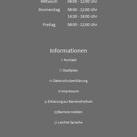
Mittwoch
08:00
-
12:00
Uhr
Von 08:00 bis 12:00 Uhr
Donnerstag
08:00
-
12:00
Uhr
14:30
-
18:00
Von 08:00 bis 12:00 Uhr
Uhr
Von 14:30 bis 18:00 Uhr
Freitag
08:00
-
12:00
Uhr
Von 08:00 bis 12:00 Uhr
Informationen
Kontakt
Stadtplan
Datenschutzerklärung
Impressum
Erklärung zur Barrierefreiheit
Barriere melden
Leichte Sprache