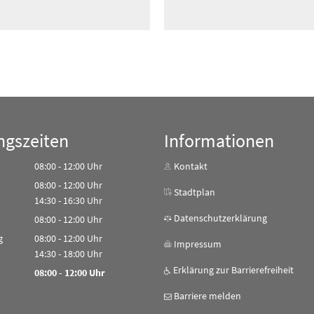
ngszeiten
Informationen
08:00
-
12:00
Uhr
Kontakt
Von 08:00 bis 12:00 Uhr
08:00
-
12:00
Uhr
Stadtplan
Von 08:00 bis 12:00 Uhr
14:30
-
16:30
Uhr
Von 14:30 bis 16:30 Uhr
Datenschutzerklärung
08:00
-
12:00
Uhr
Von 08:00 bis 12:00 Uhr
g
08:00
-
12:00
Uhr
Impressum
Von 08:00 bis 12:00 Uhr
14:30
-
18:00
Uhr
Von 14:30 bis 18:00 Uhr
Erklärung zur Barrierefreiheit
08:00
-
12:00
Uhr
Von 08:00 bis 12:00 Uhr
Barriere melden