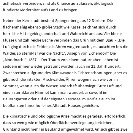
ästhetisch verbinden, sind als Chance aufzufassen, ökologisch
fundierte Modernität aufs Land zu bringen.
Neben der Kernstadt besteht Spangenberg aus 12 Dörfern. Die
flächenmäßig ebenso große Stadt wie Kassel zeichnet sich durch
herrliche Mittelgebirgslandschaft und Waldreichtum aus. Vier kleine
Flüsse und zahlreiche Bäche verbinden das Grün mit dem Blau. - „Die
Luft ging durch die Felder, die Ähren wogten sacht, es rauschten leis die
Wälder, so sternklar war die Nacht.“, Joseph von Eichendorff, Die
„Mondnacht“, 1837. – Der Traum von einem naturnahen Leben ist
seitdem immer wieder geträumt worden, auch im 21. Jahrhundert.
Zwar sterben aufgrund des Klimawandels Fichtenschonungen, aber es
gibt noch die intakten Mischwälder, Ähren wogen nach wie vor im
Sommer, wenn auch die Wiesenlandschaft überwiegt. Gute Luft und
einen sternklaren Himmel kann man wunderbar sowohl im
Bauerngarten oder auf der eigenen Terrasse im Dorf als auch im
bepflanzten Innenhof eines Altstadt-Hauses genießen.
Die klimatische und ökologische Krise macht es geradezu erforderlich,
dass so wenig wie möglich Oberflächenversiegelung betrieben,
Grünland nicht mehr in Bauland umgewidmet wird. An sich gibt es zwei