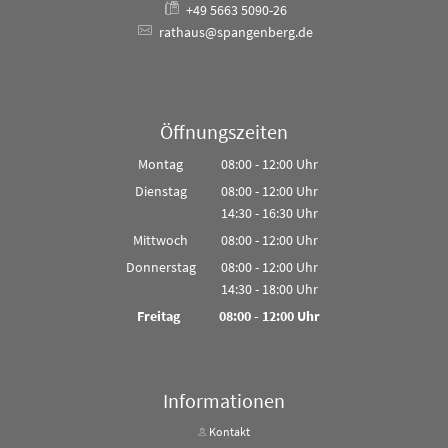
+49 5663 5090-26
rathaus@spangenberg.de
Öffnungszeiten
Montag
08:00
-
12:00
Uhr
Von 08:00 bis 12:00 Uhr
Dienstag
08:00
-
12:00
Uhr
14:30
-
16:30
Von 08:00 bis 12:00 Uhr
Uhr
Von 14:30 bis 16:30 Uhr
Mittwoch
08:00
-
12:00
Uhr
Von 08:00 bis 12:00 Uhr
Donnerstag
08:00
-
12:00
Uhr
14:30
-
18:00
Von 08:00 bis 12:00 Uhr
Uhr
Von 14:30 bis 18:00 Uhr
Freitag
08:00
-
12:00
Uhr
Von 08:00 bis 12:00 Uhr
Informationen
Kontakt