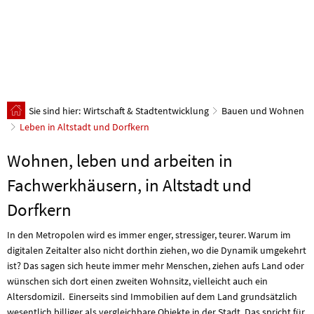
Sie sind hier:
Wirtschaft & Stadtentwicklung
Bauen und Wohnen
Leben in Altstadt und Dorfkern
Leben
Wohnen, leben und arbeiten in
in
Fachwerkhäusern, in Altstadt und
Altstadt
Dorfkern
und
In den Metropolen wird es immer enger, stressiger, teurer. Warum im
digitalen Zeitalter also nicht dorthin ziehen, wo die Dynamik umgekehrt
Dorfkern
ist? Das sagen sich heute immer mehr Menschen, ziehen aufs Land oder
wünschen sich dort einen zweiten Wohnsitz, vielleicht auch ein
Altersdomizil. Einerseits sind Immobilien auf dem Land grundsätzlich
wesentlich billiger als vergleichbare Objekte in der Stadt. Das spricht für