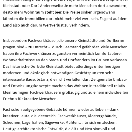
Kleinstadt oder Dorf. Andererseits: Je mehr Menschen dort abwandern,
desto mehr Wohnraum steht leer. Die Preise sinken; irgendwann
könnten die Immobilien dort nicht mehr viel wert sein. Es geht auf dem
Land also auch darum Wertverlust zu verhindern.
Insbesondere Fachwerkhäuser, die unsere Kleinstädte und Dorfkerne
prägen, sind – zu Unrecht – durch Leerstand gefährdet. Viele Menschen
haben ihre Fachwerkhäuser zugunsten vermeintlich komfortablerer
Wohnverhältnisse an den Stadt- und Dorfrändern im Grünen verlassen.
Das historische Dorf/die Kleinstadt bietet allerdings unter heutigen
modernen und ökologisch notwendigen Gesichtspunkten sehr
interessante Bausubstanz, die nicht verfallen darf. Zeitgemäße Umbau-
und Entwicklungskonzepte machen das Wohnen in traditionell relativ
kleinräumigen Fachwerkhäusern großzügig und zu einem individuellen
Erlebnis für kreative Menschen.
Fast schon aufgegebene Gebäude können wieder aufleben – dank
kreativer Leute, die ideenreich Fachwerkhäuser, Klostergebäude,
Scheunen, Lagerhallen, Sägewerke, Mühlen… für sich entdecken.
Heutige architektonische Entwürfe, die Alt und Neu sinnvoll und