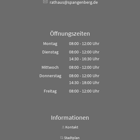
rathaus@spangenberg.de
Öffnungszeiten
Montag
08:00
-
12:00
Uhr
Von 08:00 bis 12:00 Uhr
Dienstag
08:00
-
12:00
Uhr
14:30
-
16:30
Von 08:00 bis 12:00 Uhr
Uhr
Von 14:30 bis 16:30 Uhr
Mittwoch
08:00
-
12:00
Uhr
Von 08:00 bis 12:00 Uhr
Donnerstag
08:00
-
12:00
Uhr
14:30
-
18:00
Von 08:00 bis 12:00 Uhr
Uhr
Von 14:30 bis 18:00 Uhr
Freitag
08:00
-
12:00
Uhr
Von 08:00 bis 12:00 Uhr
Informationen
Kontakt
Stadtplan