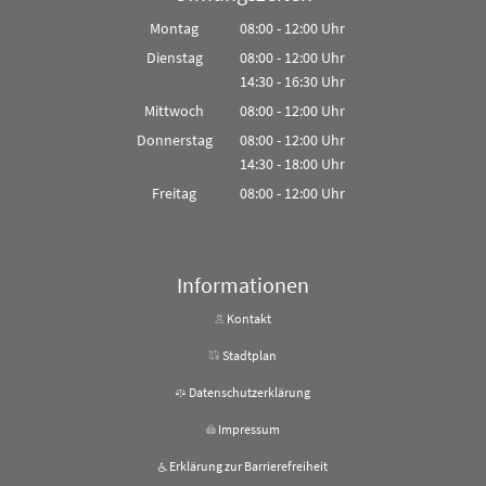
Montag
08:00
-
12:00
Uhr
Von 08:00 bis 12:00 Uhr
Dienstag
08:00
-
12:00
Uhr
14:30
-
16:30
Von 08:00 bis 12:00 Uhr
Uhr
Von 14:30 bis 16:30 Uhr
Mittwoch
08:00
-
12:00
Uhr
Von 08:00 bis 12:00 Uhr
Donnerstag
08:00
-
12:00
Uhr
14:30
-
18:00
Von 08:00 bis 12:00 Uhr
Uhr
Von 14:30 bis 18:00 Uhr
Freitag
08:00
-
12:00
Uhr
Von 08:00 bis 12:00 Uhr
Informationen
Kontakt
Stadtplan
Datenschutzerklärung
Impressum
Erklärung zur Barrierefreiheit