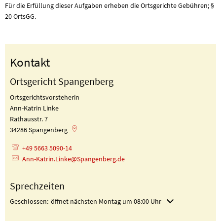
Für die Erfüllung dieser Aufgaben erheben die Ortsgerichte Gebühren; §
20 OrtsGG.
Kontakt
Ortsgericht Spangenberg
Ortsgerichtsvorsteherin
Ann-Katrin Linke
Rathausstr. 7
34286
Spangenberg
+49 5663 5090-14
Ann-Katrin.Linke@Spangenberg.de
Sprechzeiten
Klicken, um weitere Öffnungs- oder Schließzeiten auszublenden
Geschlossen:
öffnet nächsten Montag um 08:00 Uhr