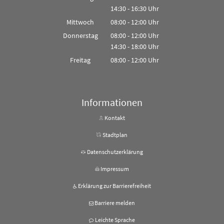
14:30
-
16:30
Von 08:00 bis 12:00 Uhr
Uhr
Von 14:30 bis 16:30 Uhr
Mittwoch
08:00
-
12:00
Uhr
Von 08:00 bis 12:00 Uhr
Donnerstag
08:00
-
12:00
Uhr
14:30
-
18:00
Von 08:00 bis 12:00 Uhr
Uhr
Von 14:30 bis 18:00 Uhr
Freitag
08:00
-
12:00
Uhr
Von 08:00 bis 12:00 Uhr
Informationen
Kontakt
Stadtplan
Datenschutzerklärung
Impressum
Erklärung zur Barrierefreiheit
Barriere melden
Leichte Sprache