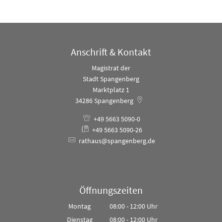
Anschrift & Kontakt
Magistrat der
Stadt Spangenberg
Marktplatz 1
34286
Spangenberg
+49 5663 5090-0
+49 5663 5090-26
rathaus@spangenberg.de
Öffnungszeiten
Montag
08:00
-
12:00
Uhr
Von 08:00 bis 12:00 Uhr
Dienstag
08:00
-
12:00
Uhr