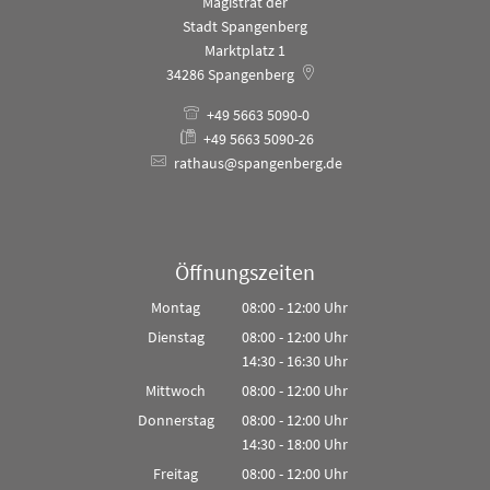
Magistrat der
Stadt Spangenberg
Marktplatz 1
34286
Spangenberg
+49 5663 5090-0
+49 5663 5090-26
rathaus@spangenberg.de
Öffnungszeiten
Montag
08:00
-
12:00
Uhr
Von 08:00 bis 12:00 Uhr
Dienstag
08:00
-
12:00
Uhr
14:30
-
16:30
Von 08:00 bis 12:00 Uhr
Uhr
Von 14:30 bis 16:30 Uhr
Mittwoch
08:00
-
12:00
Uhr
Von 08:00 bis 12:00 Uhr
Donnerstag
08:00
-
12:00
Uhr
14:30
-
18:00
Von 08:00 bis 12:00 Uhr
Uhr
Von 14:30 bis 18:00 Uhr
Freitag
08:00
-
12:00
Uhr