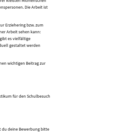
serer kleisten Mitmenschen
enspersonen. Die Arbeit ist
 zur Erziehering bzw. zum
einer Arbeit sehen kann:
bt es vielfältige
duell gestaltet werden
nen wichtigen Beitrag zur
aktikum für den Schulbesuch
t du deine Bewerbung bitte