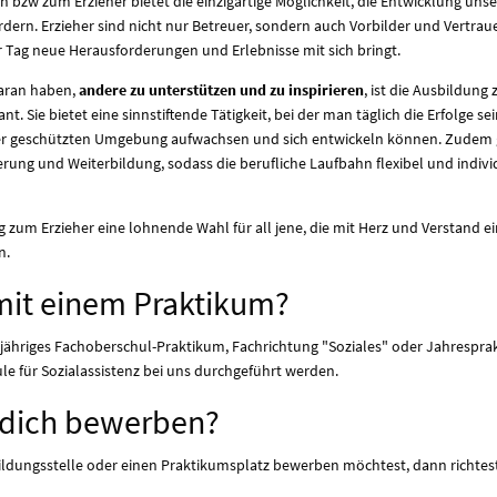
in bzw zum Erzieher bietet die einzigartige Möglichkeit, die Entwicklung un
rdern. Erzieher sind nicht nur Betreuer, sondern auch Vorbilder und Vertrau
 Tag neue Herausforderungen und Erlebnisse mit sich bringt.
daran haben,
andere zu unterstützen und zu inspirieren
, ist die Ausbildung
nt. Sie bietet eine sinnstiftende Tätigkeit, bei der man täglich die Erfolge s
iner geschützten Umgebung aufwachsen und sich entwickeln können. Zudem gi
ierung und Weiterbildung, sodass die berufliche Laufbahn flexibel und indivi
g zum Erzieher eine lohnende Wahl für all jene, die mit Herz und Verstand ei
n.
mit einem Praktikum?
injähriges Fachoberschul-Praktikum, Fachrichtung "Soziales" oder Jahrespr
e für Sozialassistenz bei uns durchgeführt werden.
 dich bewerben?
ildungsstelle oder einen Praktikumsplatz bewerben möchtest, dann richtes