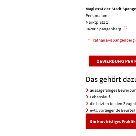
Magistrat der Stadt Spang
Personalamt
Marktplatz 1
34286
Spangenberg
rathaus@spangenberg.
BEWERBUNG PER 
Das gehört daz
aussagefähiges Bewerbun
Lebenslauf
die letzten beiden Zeugni
evtl. vorliegende Beurtei
Ein kurzfristiges Prakt