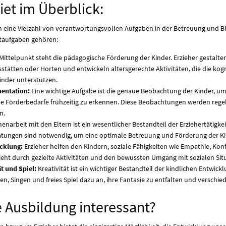
et im Überblick:
 eine Vielzahl von verantwortungsvollen Aufgaben in der Betreuung und B
taufgaben gehören:
Mittelpunkt steht die pädagogische Förderung der Kinder. Erzieher gestalte
stätten oder Horten und entwickeln altersgerechte Aktivitäten, die die kog
inder unterstützen.
entation:
Eine wichtige Aufgabe ist die genaue Beobachtung der Kinder, um
he Förderbedarfe frühzeitig zu erkennen. Diese Beobachtungen werden reg
n.
arbeit mit den Eltern ist ein wesentlicher Bestandteil der Erziehertätigke
tungen sind notwendig, um eine optimale Betreuung und Förderung der Ki
cklung:
Erzieher helfen den Kindern, soziale Fähigkeiten wie Empathie, Kon
hieht durch gezielte Aktivitäten und den bewussten Umgang mit sozialen Si
t und Spiel:
Kreativität ist ein wichtiger Bestandteil der kindlichen Entwickl
en, Singen und freies Spiel dazu an, ihre Fantasie zu entfalten und versch
e Ausbildung interessant?