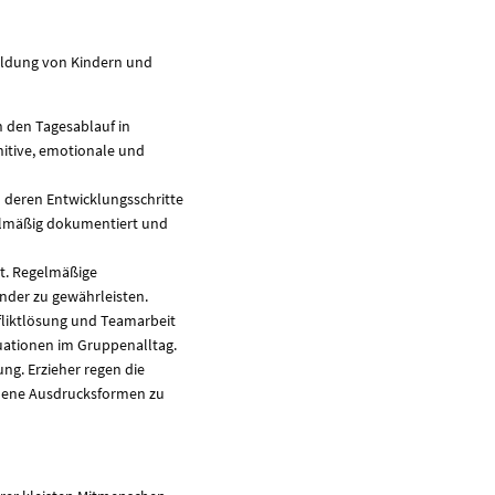
ildung von Kindern und
n den Tagesablauf in
nitive, emotionale und
 deren Entwicklungsschritte
elmäßig dokumentiert und
it. Regelmäßige
nder zu gewährleisten.
fliktlösung und Teamarbeit
tuationen im Gruppenalltag.
ung. Erzieher regen die
iedene Ausdrucksformen zu