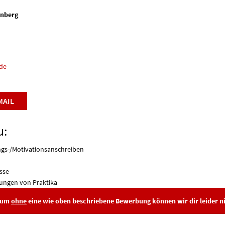
enberg
de
MAIL
u:
gs-/Motivationsanschreiben
sse
lungen von Praktika
ikum
ohne
eine wie oben beschriebene Bewerbung können wir dir leider ni