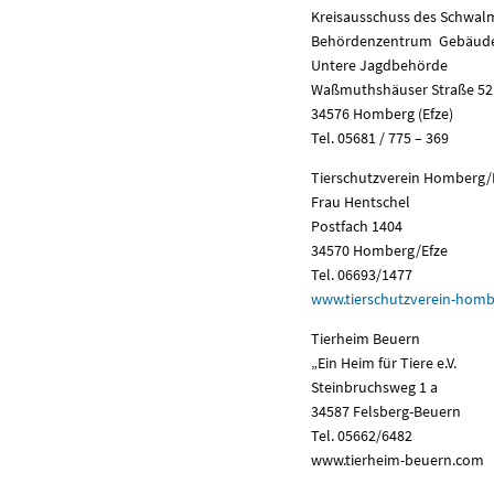
Kreisausschuss des Schwalm
Behördenzentrum Gebäude
Untere Jagdbehörde
Waßmuthshäuser Straße 52
34576 Homberg (Efze)
Tel. 05681 / 775 – 369
Tierschutzverein Homberg/B
Frau Hentschel
Postfach 1404
34570 Homberg/Efze
Tel. 06693/1477
www.tierschutzverein-homb
Tierheim Beuern
„Ein Heim für Tiere e.V.
Steinbruchsweg 1 a
34587 Felsberg-Beuern
Tel. 05662/6482
www.tierheim-beuern.com