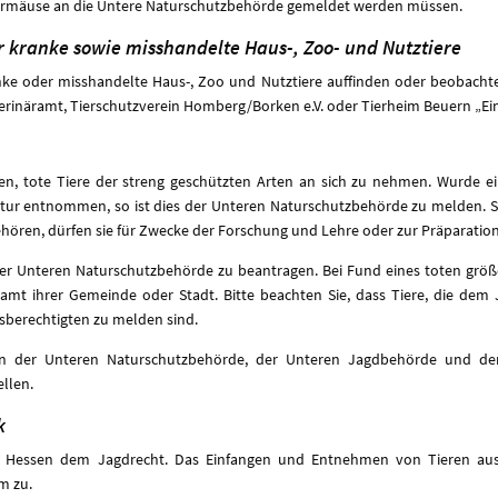
ledermäuse an die Untere Naturschutzbehörde gemeldet werden müssen.
der kranke sowie misshandelte Haus-, Zoo- und Nutztiere
ranke oder misshandelte Haus-, Zoo und Nutztiere auffinden oder beobachte
erinäramt, Tierschutzverein Homberg/Borken e.V. oder Tierheim Beuern „Ein 
ten, tote Tiere der streng geschützten Arten an sich zu nehmen. Wurde e
atur entnommen, so ist dies der Unteren Naturschutzbehörde zu melden. So
ehören, dürfen sie für Zwecke der Forschung und Lehre oder zur Präparati
der Unteren Naturschutzbehörde zu beantragen. Bei Fund eines toten größ
amt ihrer Gemeinde oder Stadt. Bitte beachten Sie, dass Tiere, die dem
berechtigten zu melden sind.
on der Unteren Naturschutzbehörde, der Unteren Jagdbehörde und d
ellen.
k
n Hessen dem Jagdrecht. Das Einfangen und Entnehmen von Tieren au
m zu.