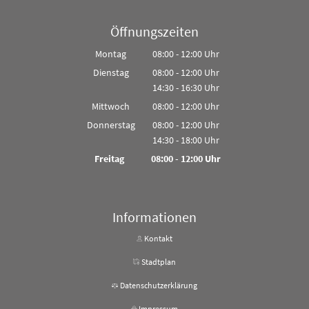
Öffnungszeiten
Montag
08:00
-
12:00
Uhr
Von 08:00 bis 12:00 Uhr
Dienstag
08:00
-
12:00
Uhr
14:30
-
16:30
Von 08:00 bis 12:00 Uhr
Uhr
Von 14:30 bis 16:30 Uhr
Mittwoch
08:00
-
12:00
Uhr
Von 08:00 bis 12:00 Uhr
Donnerstag
08:00
-
12:00
Uhr
14:30
-
18:00
Von 08:00 bis 12:00 Uhr
Uhr
Von 14:30 bis 18:00 Uhr
Freitag
08:00
-
12:00
Uhr
Von 08:00 bis 12:00 Uhr
Informationen
Kontakt
Stadtplan
Datenschutzerklärung
Impressum