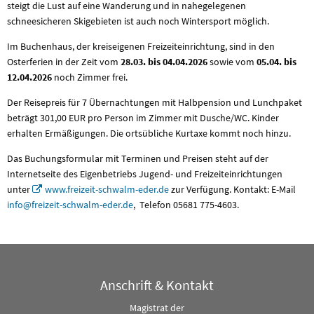
steigt die Lust auf eine Wanderung und in nahegelegenen
schneesicheren Skigebieten ist auch noch Wintersport möglich.
Im Buchenhaus, der kreiseigenen Freizeiteinrichtung, sind in den
Osterferien in der Zeit vom
28.03. bis 04.04.2026
sowie vom
05.04. bis
12.04.2026
noch Zimmer frei.
Der Reisepreis für 7 Übernachtungen mit Halbpension und Lunchpaket
beträgt 301,00 EUR pro Person im Zimmer mit Dusche/WC. Kinder
erhalten Ermäßigungen. Die ortsübliche Kurtaxe kommt noch hinzu.
Das Buchungsformular mit Terminen und Preisen steht auf der
Internetseite des Eigenbetriebs Jugend- und Freizeiteinrichtungen
unter
www.freizeit-schwalm-eder.de
zur Verfügung. Kontakt: E-Mail
info@freizeit-schwalm-eder.de
, Telefon 05681 775-4603.
Anschrift & Kontakt
Magistrat der