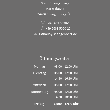
Stadt Spangenberg
Marktplatz 1
34286
Spangenberg
+49 5663 5090-0
+49 5663 5090-26
rathaus@spangenberg.de
Öffnungszeiten
Montag
08:00
-
12:00
Uhr
Von 08:00 bis 12:00 Uhr
Dienstag
08:00
-
12:00
Uhr
14:30
-
16:30
Von 08:00 bis 12:00 Uhr
Uhr
Von 14:30 bis 16:30 Uhr
Mittwoch
08:00
-
12:00
Uhr
Von 08:00 bis 12:00 Uhr
Donnerstag
08:00
-
12:00
Uhr
14:30
-
18:00
Von 08:00 bis 12:00 Uhr
Uhr
Von 14:30 bis 18:00 Uhr
Freitag
08:00
-
12:00
Uhr
Von 08:00 bis 12:00 Uhr