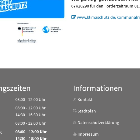
67K20290 für den Förderzeitraum 01.
www.klimaschutz.de/kommunalric
ngszeiten
Informationen
08:00
-
12:00
Uhr
Kontakt
Von 08:00 bis 12:00 Uhr
08:00
-
12:00
Uhr
Stadtplan
Von 08:00 bis 12:00 Uhr
14:30
-
16:30
Uhr
Von 14:30 bis 16:30 Uhr
Datenschutzerklärung
08:00
-
12:00
Uhr
Von 08:00 bis 12:00 Uhr
g
08:00
-
12:00
Uhr
Impressum
Von 08:00 bis 12:00 Uhr
14:30
-
18:00
Uhr