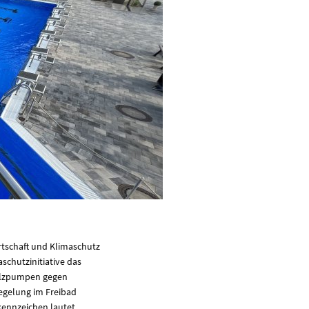
rtschaft und Klimaschutz
schutzinitiative das
älzpumpen gegen
egelung im Freibad
kennzeichen lautet