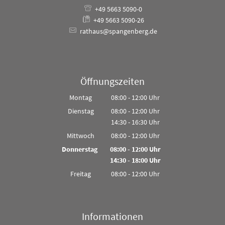
+49 5663 5090-0
+49 5663 5090-26
rathaus@spangenberg.de
Öffnungszeiten
Montag
08:00
-
12:00
Uhr
Von 08:00 bis 12:00 Uhr
Dienstag
08:00
-
12:00
Uhr
14:30
-
16:30
Von 08:00 bis 12:00 Uhr
Uhr
Von 14:30 bis 16:30 Uhr
Mittwoch
08:00
-
12:00
Uhr
Von 08:00 bis 12:00 Uhr
Donnerstag
08:00
-
12:00
Uhr
14:30
-
18:00
Von 08:00 bis 12:00 Uhr
Uhr
Von 14:30 bis 18:00 Uhr
Freitag
08:00
-
12:00
Uhr
Von 08:00 bis 12:00 Uhr
Informationen