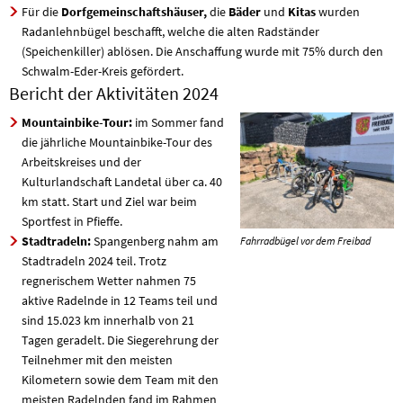
Für die
Dorfgemeinschaftshäuser,
die
Bäder
und
Kitas
wurden
Radanlehnbügel beschafft, welche die alten Radständer
(Speichenkiller) ablösen. Die Anschaffung wurde mit 75% durch den
Schwalm-Eder-Kreis gefördert.
Bericht der Aktivitäten 2024
Mountainbike-Tour:
im Sommer fand
die jährliche Mountainbike-Tour des
Arbeitskreises und der
Kulturlandschaft Landetal über ca. 40
km statt. Start und Ziel war beim
Sportfest in Pfieffe.
Stadtradeln:
Spangenberg nahm am
Fahrradbügel vor dem Freibad
Stadtradeln 2024 teil. Trotz
regnerischem Wetter nahmen 75
aktive Radelnde in 12 Teams teil und
sind 15.023 km innerhalb von 21
Tagen geradelt. Die Siegerehrung der
Teilnehmer mit den meisten
Kilometern sowie dem Team mit den
meisten Radelnden fand im Rahmen