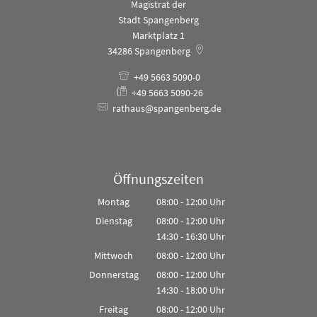
Magistrat der
Stadt Spangenberg
Marktplatz 1
34286
Spangenberg
+49 5663 5090-0
+49 5663 5090-26
rathaus@spangenberg.de
Öffnungszeiten
Montag
08:00
-
12:00
Uhr
Von 08:00 bis 12:00 Uhr
Dienstag
08:00
-
12:00
Uhr
14:30
-
16:30
Von 08:00 bis 12:00 Uhr
Uhr
Von 14:30 bis 16:30 Uhr
Mittwoch
08:00
-
12:00
Uhr
Von 08:00 bis 12:00 Uhr
Donnerstag
08:00
-
12:00
Uhr
14:30
-
18:00
Von 08:00 bis 12:00 Uhr
Uhr
Von 14:30 bis 18:00 Uhr
Freitag
08:00
-
12:00
Uhr