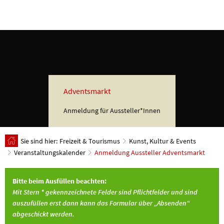
Adventsmarkt
Anmeldung für Aussteller*Innen
Sie sind hier:
Freizeit & Tourismus
Kunst, Kultur & Events
Veranstaltungskalender
Anmeldung Aussteller Adventsmarkt
Anmeldung
Bitte beim Ausfüllen beachten:
Aussteller
Mit Stern * gekennzeichnete Felder sind Pflichtfelder und sind
auszufüllen erst dann kann das Formular über „Absenden“
Adventsmarkt
abgeschickt werden.